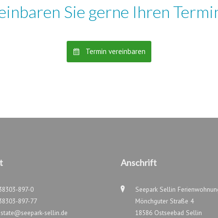
reinbaren Sie gerne Ihren Termin
Termin vereinbaren
t
Anschrift
38303-897-0
Seepark Sellin Ferienwohnu
38303-897-77
Mönchguter Straße 4
estate@seepark-sellin.de
18586 Ostseebad Sellin