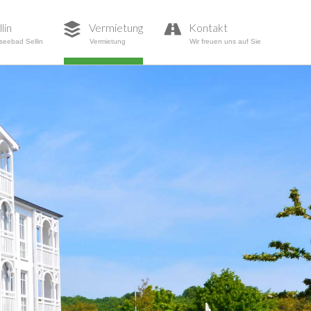
lin
Vermietung
Kontakt
seebad Sellin
Vermietung
Wir freuen uns auf Sie